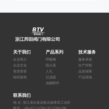
关于我们
产品系列
技术服务
企业简介
呼吸阀
服务承诺
企业文化
阻火器
生产控制
资质荣誉
人孔
品质保障
组织架构
过滤器
产品现场
油罐附件
联系我们
地 址: 浙江省永嘉县瓯北镇珠岙工业区
电话：+86-0577-67961287 67961288