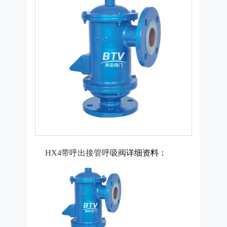
HX4带呼出接管呼吸阀
详细资料：